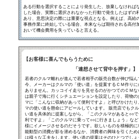
ある行動を選択することにより発生した、放棄しなければ
した場合、実際に選択されなかった行動で発生したはずの
あり、意思決定の際には重要な視点となる。例えば、高給
事務作業に終始している場合、本来ならば期待される高付
おいて機会費用を失っていると言える。
【お客様に喜んでもらうために
「連想させて背中を押す」】
若者のクルマ離れが進んで若者相手の販売台数が伸び悩ん
今、メーカーはクルマの「使い道」を提案するＣＭ作りに
ありません。カッコイイ走りを見せるのがかつてのＣＭな
は親子で海に行くシチュエーションを設定したり、荷物の
マに「こんなに収納があって便利ですよ」と呼びかけたり
マの使い道を懸命にアピールしています。 販売店でもク
い道を具体的に提案しながら、「このクルマがあると○○で
利ですよ」「このクルマに乗って○○に行きましょう」など
様にイメージさせるのだそうです。欲しいものを積極的に
能動型の消費が影を潜めるなか、消費者の興味を引くため
は様々な工夫をします。使い道の提案はそのひとつでしょ