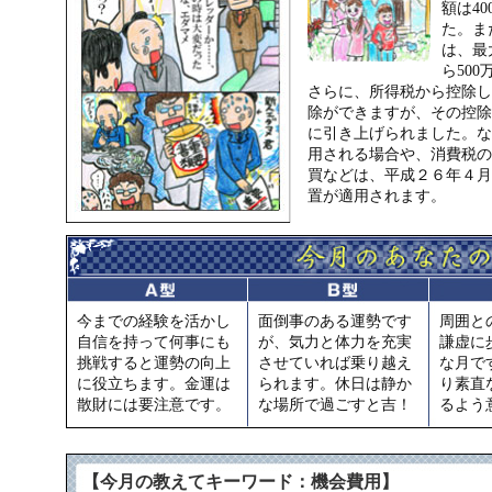
額は4
た。ま
は、最
ら50
さらに、所得税から控除し
除ができますが、その控除上
に引き上げられました。な
用される場合や、消費税の
買などは、平成２６年４月
置が適用されます。
今までの経験を活かし
面倒事のある運勢です
周囲と
自信を持って何事にも
が、気力と体力を充実
謙虚に
挑戦すると運勢の向上
させていれば乗り越え
な月で
に役立ちます。金運は
られます。休日は静か
り素直
散財には要注意です。
な場所で過ごすと吉！
るよう
【今月の教えてキーワード：機会費用】