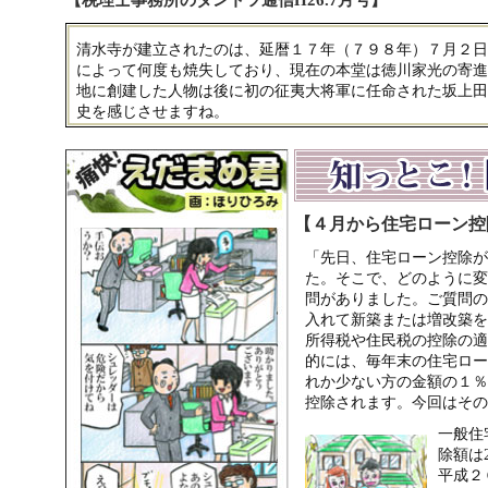
【税理士事務所のダントツ通信H26.7月号】
清水寺が建立されたのは、延暦１７年（７９８年）７月２日
によって何度も焼失しており、現在の本堂は徳川家光の寄進
地に創建した人物は後に初の征夷大将軍に任命された坂上田
史を感じさせますね。
【４月から住宅ローン控
「先日、住宅ローン控除が
た。そこで、どのように変
問がありました。ご質問の
入れて新築または増改築を
所得税や住民税の控除の適
的には、毎年末の住宅ロー
れか少ない方の金額の１％
控除されます。今回はその
一般住
除額は
平成２