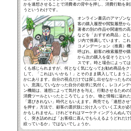
かを連想させることで消費者の背中を押し、消費行動を刺
うというわけです。
オンライン書店のアマゾンな
客の購入履歴や閲覧履歴から
著者の別の作品や関連性の高
などを「おすすめ商品」とし
ジ内で推薦しています。これ
コメンデーション（推薦）機
呼ばれ、顧客の検索履歴や購
から次の購入を促そうという
スです。時と場合によっては
くも感じられますが、何となく気になってお勧め商品をク
して、「これはいいかも！」とそのまま購入してしまうこ
かにあります。自分の視点だけでは探し出せなかったもの
い、意識していなかった自分の欲求に気付く。レコメンデ
ン機能は、連想によって気付きを与え、行動させるための
消費ツールといったところでしょうか。 物と情報に溢れ
「選びきれない」時代ともいえます。商売でも「連想させ
を押す」方法で、顧客の選択肢に分け入っていく工夫が必
かもしれません。けれどそれはマーケティングうんぬんで
く、突き詰めれば「お客様に喜んでもらえるようどれだけ
絞っているか」ではないでしょうか。