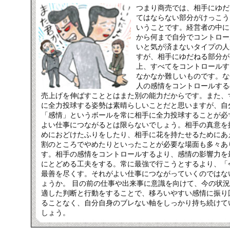
つまり商売では、相手にゆだ
てはならない部分がけっこう
いうことです。経営者の中に
から何まで自分でコントロー
いと気が済まないタイプの人
すが、相手にゆだねる部分が
上、すべてをコントロールす
なかなか難しいものです。な
人の感情をコントロールする
売上げを伸ばすこととはまた別の能力だからです。また、
に全力投球する姿勢は素晴らしいことだと思いますが、自
「感情」というボールを常に相手に全力投球することが必
よい仕事につながるとは限らないでしょう。相手の真意を
めにおどけたふりをしたり、相手に花を持たせるためにあ
割のところでやめたりといったことが必要な場面も多々あ
す。相手の感情をコントロールするより、感情の影響力を
にとどめる工夫をする。常に最強で行こうとするより、「
最善を尽くす。それがよい仕事につながっていくのではな
ょうか。 目の前の仕事や出来事に意識を向けて、今の状
適した判断と行動をすることで、移ろいやすい感情に振り
ることなく、自分自身のブレない軸をしっかり持ち続けて
しょう。