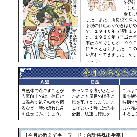
を発行
ました
地価に
した。また、所得税や法人
る税の仕組みができはじめ
で、１９４０年（昭和１５
た。１９８９年（平成元年
率は３％でしたが１９９７
に８％となりました。この
い変わってきました。そし
しょう。
自然体で過ごすことが
チャンスを逃がさない
これま
吉運向上の鍵。休日に
ためにも周囲の様子に
題を解
は温泉で気分転換を図
気を配りましょう。こ
時期で
るなど、時の流れに身
こぞという時には先手
力を頼
を任せてみましょう。
必勝。敏速に行動を
するこ
【今月の教えてキーワード：合計特殊出生率】