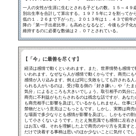
一人の女性が生涯に生むとされる子どもの数。１５～４９
別出生率を合計して算出する。１９７５年に２を割ってか
低の１．２６まで下がった。２０１３年は１．４３で前年
降の「第一子出産比率」も高めとなるなど、今後も少子化
維持するのに必要な数値は２．０７とされている。
【「今」に最善を尽くす】
経済は感情で動くといわれます。また、世界情勢も感情で
いわれます。なぜなら人が感情で動くからです。商売にも
感情が入り込みます。例えば同じ失敗をしても許される人
られる人がいるのは、受け取る側の「好き嫌い」や「たま
気分」によるところも大きいでしょう。取引相手の気分に
商売に不利益がもたらされるのは残念な話ですが、あなた
も商売相手に影響を及ぼしているかもしれません。仕事に
禁物だという意見はごもっともです。しかし、実際は商売
な場面で多少なりとも感情が影響を及ぼし、しかもその割
して小さくないようです。たとえ無意識でも感情に左右さ
はお互い様。それを理解した上で商売のやり方を見直すと
だけで決着する事柄は思いのほか少ないことに気付くでし