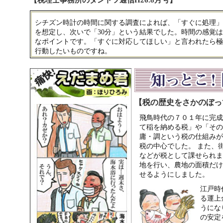
【税理士事務所のダントツ通信H26.8月号】
シチズン時計の時間に関する調査によれば、「すぐに処理」
を想定し、次いで「30分」という結果でした。時間の感覚
なポイントです。「すぐに対応してほしい」と言われたら極力
行動したいものですね。
【税の歴史をさかのぼっ
飛鳥時代の７０１年に完成
て稲を納める税」や「その
庸・調という税の仕組みが
税の中心でした。 また、
などが税として課せられま
地を行い、農地の面積だけ
せるようにしました。
江戸時
る運上
うにな
の安定