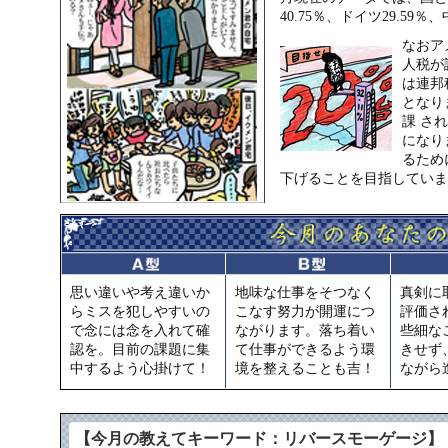
40.75％、ドイツ29.59
なおア
人税が
は連邦
となり
課 さ
になり
るため
下げることを目指していま
思い違いや考え違いか
地味な仕事をそつなく
真剣に
らミスを犯しやすいの
こなす努力が開運につ
評価さ
で念には念を入れて確
ながります。落ち着い
些細な
認を。目前の課題に集
て仕事ができるよう環
きせず
中するよう心掛けて！
境を整えることも吉！
ながら
【今月の教えてキーワード：リバースモーゲージ】