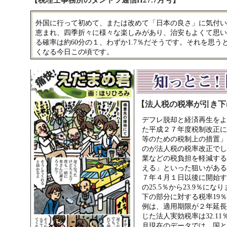
【税理士事務所のダントツ通信H27.7月号】
外国に行って初めて、または改めて「日本の良さ」に気付い
恵まれ、四季折々に様々な楽しみがあり、治安もよくて思い
る確率は約60分の１、わずか1.7％だそうです。それを思
くなる今日この頃です。
【法人税の税率が引き下
デフレ脱却と経済再生をよ
た平成２７年度税制改正に
等のための税制上の措置」
のが法人税の税率改正でし
業などの税負担を軽減する
える」といった狙いがある
７年４月１日以後に開始す
の25.5％から23.9％に
下の部分に対する税率19
例は、適用期限が２年延長
じた法人実効税率は32.1
月現在のデータでは、国と