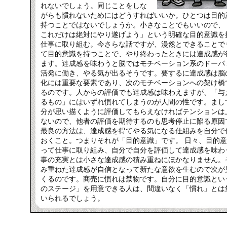
れないでしょう。同じことをしな
がらも慣れないためにはどうすればいいか。ひとつは目的
持つことではないでしょうか。小さなことでもいいので、
これだけは絶対にやり遂げよう」という明確な目的意識を
仕事に取り組む。今さらな話ですが、漫然とできることで
て目的意識を持つことで、やり終わったときには達成感が
ます。達成感を味わうと脳ではモチベーション系のドーパ
活発に働き、やる気が出るそうです。要するに達成感は脳
化には重要な要素であり、次のモチベーションへの架け橋
るのです。人からの評価でも達成感は味わえますが、「与
るもの」にはいずれ慣れてしまうのが人間の性です。まし
分が思い描くように評価してもらえなければテンションは
ないので、他者の評価を期待するのも思考停止に陥る原因
最良の方法は、達成感を得てやる気になる仕組みを自分で
おくこと。つまりそれが「目的意識」です。 日々、目的
って仕事に取り組み、自分で自分を評価して達成感を味わ
事の充実とは小さな達成感の積み重ねにほかなりません。
み重ねた達成感が自信となって新たな意欲を生むので次が
くるのです。商売に慣れは禁物です。自分に目的意識とい
のステージ」を用意できる人は、間違いなく「慣れ」とは
いられるでしょう。