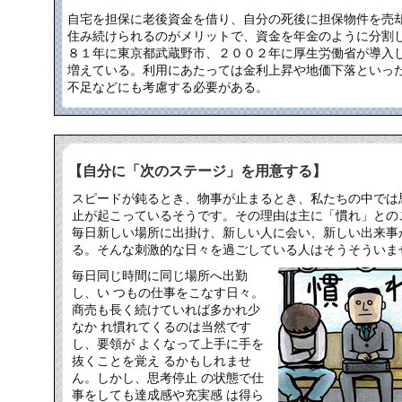
自宅を担保に老後資金を借り、自分の死後に担保物件を売
住み続けられるのがメリットで、資金を年金のように分割
８１年に東京都武蔵野市、２００２年に厚生労働省が導入
増えている。利用にあたっては金利上昇や地価下落といっ
不足などにも考慮する必要がある。
【自分に「次のステージ」を用意する】
スピードが鈍るとき、物事が止まるとき、私たちの中では
止が起こっているそうです。その理由は主に「慣れ」との
毎日新しい場所に出掛け、新しい人に会い、新しい出来事
る。そんな刺激的な日々を過ごしている人はそうそういま
毎日同じ時間に同じ場所へ出勤
し、い つもの仕事をこなす日々。
商売も長く続けていれば多かれ少
なか れ慣れてくるのは当然です
し、要領が よくなって上手に手を
抜くことを覚え るかもしれませ
ん。しかし、思考停止 の状態で仕
事をしても達成感や充実感 は得ら