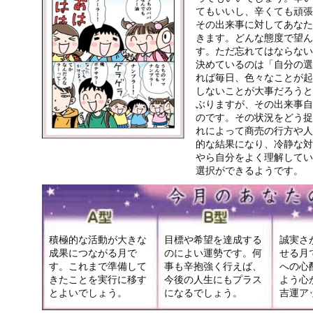
てもいいし、辛くても頑張
その出来事に対してあなた
きます。どんな態度で望ん
す。ただ忘れてはならない
決めているのは「自分の選
れば毎日、色々なことが起
しないことが大事だろうと
ぶりますが、その出来事自
のです。その状況をどう捉
れによって商売の行方や人
的な結果になり、冷静な対
やら自分をよく理解してい
選択ができるようです。
積極的な活動が大きな
目標や希望を達成する
誠実さ
成果につながる月で
のによい運勢です。何
せる月
す。これまで準備して
事も辛抱強く行えば、
への心
きたことを実行に移す
今後の人生にもプラス
よう心
とよいでしょう。
になるでしょう。
吉運ア