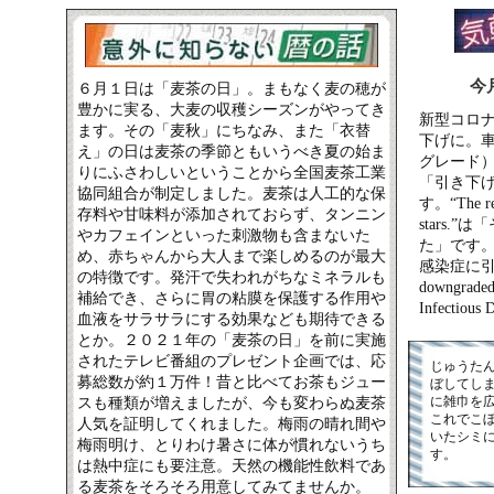
今
６月１日は「麦茶の日」。まもなく麦の穂が
豊かに実る、大麦の収穫シーズンがやってき
新型コロ
ます。その「麦秋」にちなみ、また「衣替
下げに。車
え」の日は麦茶の季節ともいうべき夏の始ま
グレード
りにふさわしいということから全国麦茶工業
「引き下げる
協同組合が制定しました。麦茶は人工的な保
す。“The res
存料や甘味料が添加されておらず、タンニン
stars
やカフェインといった刺激物も含まないた
た」です
め、赤ちゃんから大人まで楽しめるのが最大
感染症に引き
の特徴です。発汗で失われがちなミネラルも
downgraded 
補給でき、さらに胃の粘膜を保護する作用や
Infectious
血液をサラサラにする効果なども期待できる
とか。２０２１年の「麦茶の日」を前に実施
されたテレビ番組のプレゼント企画では、応
じゅうた
募総数が約１万件！昔と比べてお茶もジュー
ぼしてし
に雑巾を
スも種類が増えましたが、今も変わらぬ麦茶
これでこ
人気を証明してくれました。梅雨の晴れ間や
いたシミ
梅雨明け、とりわけ暑さに体が慣れないうち
す。
は熱中症にも要注意。天然の機能性飲料であ
る麦茶をそろそろ用意してみてませんか。