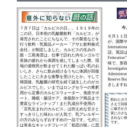
今
７月７日は「カルピスの日」。１９１９年の
この日、日本初の乳酸菌飲料「カルピス」が
６月１１日
発売されたことにちなんで、その製造などを
が、国際サッ
行う飲料・乳製品メーカー「アサヒ飲料株式
Internati
会社」が制定しました。カルピスの生みの
語。英語は“Inte
親・三島海雲は、仕事で訪れた内モンゴルで
Federat
長旅の疲れから体調を崩してしまった際、現
味で、形容詞形は
地の遊牧民が飲ませてくれた酸っぱい乳のお
Investiga
いしさ、さらに飲み続けるうちに体調が回復
Administ
したことに大きな衝撃を受けたとか。そして
Reserv
帰国後、乳酸菌の研究を経て誕生したのがカ
きします
ルピスでした。いまではロングセラーの希釈
用から定番のカルピスウォーター、免疫サポ
ート、睡眠・腸活ケア、体脂肪ケア商品まで
割れたガ
豊富なラインナップ！また乳成分不使用の
さえて回
に破片が
「豆乳生まれのカルピス」は控えめな甘さと
実に小さ
すっきりした味わいが人気で、乳アレルギー
きれない
の方のみならずおすすめの一品です。七夕に
です。
は有名なキャッチフレーズ「初恋の味」に思