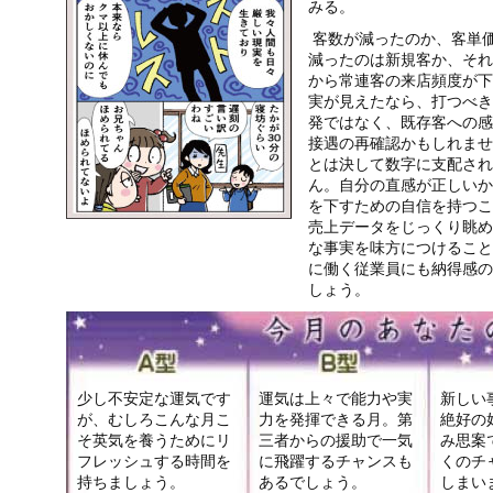
みる。
客数が減ったのか、客単
減ったのは新規客か、それ
から常連客の来店頻度が下
実が見えたなら、打つべき
発ではなく、既存客への感
接遇の再確認かもしれませ
とは決して数字に支配され
ん。自分の直感が正しいか
を下すための自信を持つこ
売上データをじっくり眺め
な事実を味方につけること
に働く従業員にも納得感の
しょう。
少し不安定な運気です
運気は上々で能力や実
新しい
が、むしろこんな月こ
力を発揮できる月。第
絶好の
そ英気を養うためにリ
三者からの援助で一気
み思案
フレッシュする時間を
に飛躍するチャンスも
くのチ
持ちましょう。
あるでしょう。
しまい