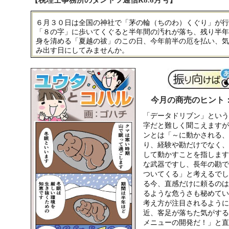
【税理士事務所のダントツ通信R8.6月号】
６月３０日は全国の神社で「茅の輪（ちのわ）くぐり」が行
「８の字」に歩いてくぐると半年間の汚れが落ち、残り半年
身を清める「夏越の祓」のこの日、今年前半の厄を払い、気
み出す日にしてみませんか。
今月の商売のヒント
「データドリブン」という
字だと難しく聞こえますが
ンとは「～に動かされる、
り、経験や勘だけでなく、
して動かすことを指します
な武器ですし、長年の勘で
ついてくる」と考えるでし
る今、直感だけに頼るのは
るような危うさも秘めてい
考え方が注目されるように
近、客足が落ちた気がする
メニューの開発だ！」と直